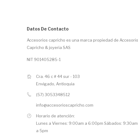
Datos De Contacto
Accesorios capricho es una marca propiedad de Accesori
Capricho & joyeria SAS
NIT 901405285-1
Cra. 46 c # 44 sur - 103
Envigado, Antioquia
(57) 3053348512
info@accesorioscapricho.com
Horario de atención:
Lunes a Viernes: 9:00am a 6:00pm Sábados: 9:30am
a 5pm