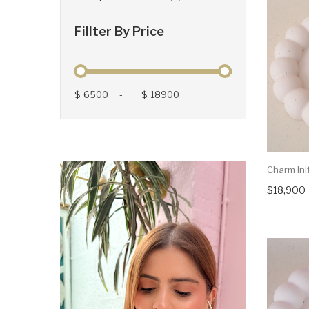
Fillter By Price
$
-
$
Charm Inif
$18,900