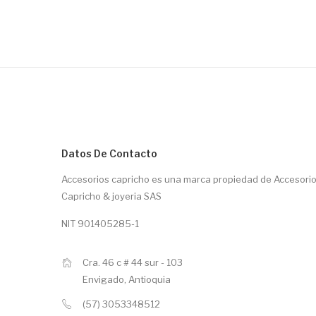
Datos De Contacto
Accesorios capricho es una marca propiedad de Accesori
Capricho & joyeria SAS
NIT 901405285-1
Cra. 46 c # 44 sur - 103
Envigado, Antioquia
(57) 3053348512