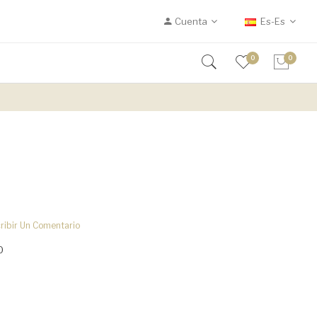
Cuenta
Es-Es
0
0
ribir Un Comentario
0